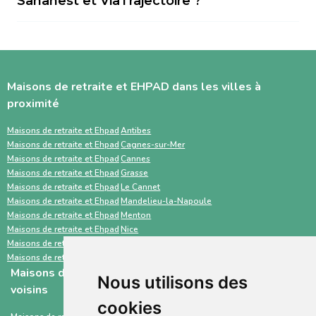
Sahanest et ViaTrajectoire ?
Sahanest ou contacter directement les
administratifs (dossier médical, carte vitale,
Sahanest est une plateforme privée conçue
établissements. ViaTrajectoire est surtout
justificatifs de revenus) et impliquer la famille
pour simplifier la recherche de solutions
utilisé par les hôpitaux et les médecins pour
facilitent une transition en douceur.
d’hébergement pour personnes âgées, avec
orienter un patient. Une recherche en
Maisons de retraite et EHPAD dans les villes à
un accompagnement humain, des outils
parallèle avec des services comme Sahanest
proximité
personnalisés et des services
permet souvent un gain de temps et un
complémentaires. À l’inverse, ViaTrajectoire
meilleur accompagnement.
Maisons de retraite et Ehpad
Antibes
Maisons de retraite et Ehpad
Cagnes-sur-Mer
est un service public gratuit, destiné
Maisons de retraite et Ehpad
Cannes
principalement aux professionnels de santé,
Maisons de retraite et Ehpad
Grasse
Maisons de retraite et Ehpad
Le Cannet
centré sur les demandes d’admission en
Maisons de retraite et Ehpad
Mandelieu-la-Napoule
établissements médico-sociaux via un dossier
Maisons de retraite et Ehpad
Menton
standardisé.
Maisons de retraite et Ehpad
Nice
Maisons de retraite et Ehpad
Saint-Laurent-du-Var
Maisons de retraite et Ehpad
Vallauris
Maisons de retraite et EHPAD des départements
Nous utilisons des
voisins
cookies