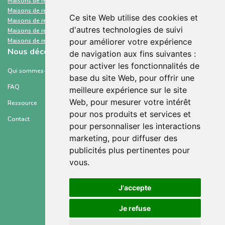
Maisons de retraite et Ehpad
Alpes-de-Haute-Provence
Maisons de retraite et Ehpad
Bouches-du-Rhône
Ce site Web utilise des cookies et
Maisons de retraite et Ehpad
Hautes-Alpes
d'autres technologies de suivi
Maisons de retraite et Ehpad
Var
Maisons de retraite et Ehpad
Vaucluse
pour améliorer votre expérience
Nous découvrir
de navigation aux fins suivantes :
pour activer les fonctionnalités de
Qui sommes-nous ?
base du site Web
,
pour offrir une
FAQ
meilleure expérience sur le site
Web
,
pour mesurer votre intérêt
Ressource
pour nos produits et services et
Contact
pour personnaliser les interactions
marketing
,
pour diffuser des
publicités plus pertinentes pour
vous
.
Conditions générales d’utilisation
J'accepte
Mentions légales
Je refuse
Politique de confidentialité