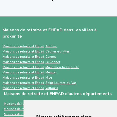
Sahanest ou contacter directement les
administratifs (dossier médical, carte vitale,
Sahanest est une plateforme privée conçue
établissements. ViaTrajectoire est surtout
justificatifs de revenus) et impliquer la famille
pour simplifier la recherche de solutions
utilisé par les hôpitaux et les médecins pour
facilitent une transition en douceur.
d’hébergement pour personnes âgées, avec
orienter un patient. Une recherche en
Maisons de retraite et EHPAD dans les villes à
un accompagnement humain, des outils
parallèle avec des services comme Sahanest
proximité
personnalisés et des services
permet souvent un gain de temps et un
complémentaires. À l’inverse, ViaTrajectoire
meilleur accompagnement.
Maisons de retraite et Ehpad
Antibes
Maisons de retraite et Ehpad
Cagnes-sur-Mer
est un service public gratuit, destiné
Maisons de retraite et Ehpad
Cannes
principalement aux professionnels de santé,
Maisons de retraite et Ehpad
Le Cannet
Maisons de retraite et Ehpad
Mandelieu-la-Napoule
centré sur les demandes d’admission en
Maisons de retraite et Ehpad
Menton
établissements médico-sociaux via un dossier
Maisons de retraite et Ehpad
Nice
standardisé.
Maisons de retraite et Ehpad
Saint-Laurent-du-Var
Maisons de retraite et Ehpad
Vallauris
Maisons de retraite et EHPAD d'autres départements
Maisons de retraite et Ehpad
Seine-Maritime
Maisons de retraite et Ehpad
Saint-Barthélemy
Maisons de retraite et Ehpad
Haute-Vienne