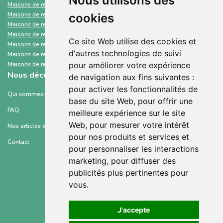
Nous utilisons des
Maisons de retraite et Ehpad
Ain
Maisons de retraite et Ehpad
Ille-et-Vilaine
cookies
Maisons de retraite et Ehpad
Drôme
Maisons de retraite et Ehpad
Finistère
Ce site Web utilise des cookies et
Maisons de retraite et Ehpad
Loiret
d'autres technologies de suivi
Maisons de retraite et Ehpad
Allier
Maisons de retraite et Ehpad
Loire-Atlantique
pour améliorer votre expérience
Nous découvrir
de navigation aux fins suivantes :
pour activer les fonctionnalités de
Qui sommes-nous ?
base du site Web
,
pour offrir une
FAQ
meilleure expérience sur le site
Web
,
pour mesurer votre intérêt
Nos articles et ressources
pour nos produits et services et
Contact
pour personnaliser les interactions
marketing
,
pour diffuser des
publicités plus pertinentes pour
vous
.
Conditions générales d’utilisation
J'accepte
Mentions légales