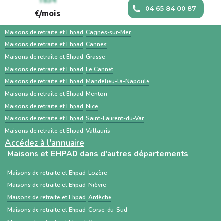
Maisons et EHPAD dans les villes à proximité
1834
un accompagnement humain, des outils
parallèle avec des services comme Sahanest
04 65 84 00 87
€/mois
personnalisés et des services
permet souvent un gain de temps et un
Maisons de retraite et Ehpad
Antibes
complémentaires. À l’inverse, ViaTrajectoire
meilleur accompagnement.
Maisons de retraite et Ehpad
Cagnes-sur-Mer
est un service public gratuit, destiné
Maisons de retraite et Ehpad
Cannes
Maisons de retraite et Ehpad
Grasse
principalement aux professionnels de santé,
Maisons de retraite et Ehpad
Le Cannet
centré sur les demandes d’admission en
Maisons de retraite et Ehpad
Mandelieu-la-Napoule
établissements médico-sociaux via un dossier
Maisons de retraite et Ehpad
Menton
standardisé.
Maisons de retraite et Ehpad
Nice
Maisons de retraite et Ehpad
Saint-Laurent-du-Var
Maisons de retraite et Ehpad
Vallauris
Accédez à l'annuaire
Maisons et EHPAD dans d'autres départements
Maisons de retraite et Ehpad
Lozère
Maisons de retraite et Ehpad
Nièvre
Maisons de retraite et Ehpad
Ardèche
Maisons de retraite et Ehpad
Corse-du-Sud