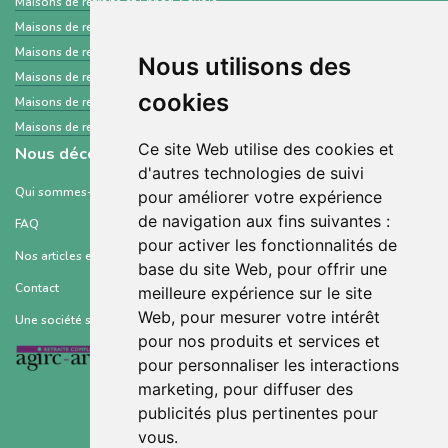
Maisons de retraite et Ehpad
Savoie
Maisons de retraite et Ehpad
Loire-Atlantique
Maisons de retraite et Ehpad
Charente
Nous utilisons des
Maisons de retraite et Ehpad
Somme
cookies
Maisons de retraite et Ehpad
Ariège
Maisons de retraite et Ehpad
Aisne
Ce site Web utilise des cookies et
Nous découvrir
d'autres technologies de suivi
Qui sommes-nous ?
pour améliorer votre expérience
de navigation aux fins suivantes :
FAQ
pour activer les fonctionnalités de
Nos articles et ressources
base du site Web
,
pour offrir une
Contact
meilleure expérience sur le site
Web
,
pour mesurer votre intérêt
Une société soutenue par :
pour nos produits et services et
pour personnaliser les interactions
marketing
,
pour diffuser des
publicités plus pertinentes pour
vous
.