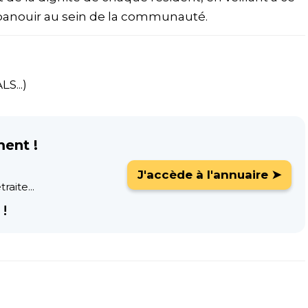
épanouir au sein de la communauté.
S...)
ment !
J'accède à l'annuaire ➤
raite...
!