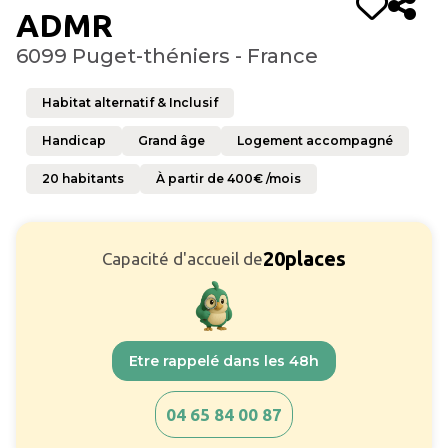
ADMR
6099 Puget-théniers - France
Habitat alternatif & Inclusif
Handicap
Grand âge
Logement accompagné
20
habitants
À partir de
400
€ /mois
20
places
Capacité d'accueil de
Etre rappelé dans les 48h
04 65 84 00 87