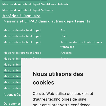
Maisons de retraite et Ehpad
Saint-Laurent-du-Var
Maisons de retraite et Ehpad
Vallauris
Accédez à l'annuaire
Maisons et EHPAD dans d'autres départements
Maisons de retraite et Ehpad
Ain
Maisons de retraite et Ehpad
Cher
Maisons de retraite et Ehpad
Terres australes et antarctiques
françaises
Maisons de retraite et Ehpad
Ardèche
Maisons de retraite et Ehpad
Aisne
Maisons de retraite et Ehpad
La Réunion
Maisons de retraite et Ehpad
Haute-Saône
Nous utilisons des
Maisons de retraite et Ehpad
Seine-et-Marne
cookies
Maisons de retraite et Ehpad
Haute-Marne
Maisons de retraite et Ehpad
Hauts-de-Seine
Ce site Web utilise des cookies et
Nous découvrir
d'autres technologies de suivi
Qui sommes-nous ?
pour améliorer votre expérience