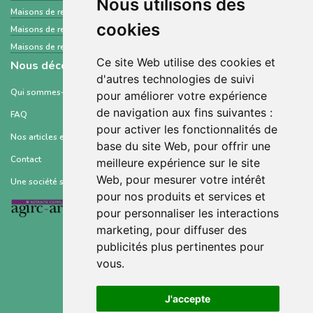
Nous utilisons des
Maisons de retraite et Ehpad
Indre
cookies
Maisons de retraite et Ehpad
Maine-et-Loire
Maisons de retraite et Ehpad
Saône-et-Loire
Ce site Web utilise des cookies et
Nous découvrir
d'autres technologies de suivi
Qui sommes-nous ?
pour améliorer votre expérience
de navigation aux fins suivantes :
FAQ
pour activer les fonctionnalités de
Nos articles et ressources
base du site Web
,
pour offrir une
Contact
meilleure expérience sur le site
Web
,
pour mesurer votre intérêt
Une société soutenue par :
pour nos produits et services et
pour personnaliser les interactions
marketing
,
pour diffuser des
publicités plus pertinentes pour
vous
.
Conditions générales d’utilisation
J'accepte