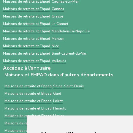
complémentaires. À l’inverse, ViaTrajectoire
meilleur accompagnement.
Maisons de retraite et Ehpad
Cagnes-sur-Mer
est un service public gratuit, destiné
Maisons de retraite et Ehpad
Cannes
Maisons de retraite et Ehpad
Grasse
principalement aux professionnels de santé,
Maisons de retraite et Ehpad
Le Cannet
centré sur les demandes d’admission en
Maisons de retraite et Ehpad
Mandelieu-la-Napoule
établissements médico-sociaux via un dossier
Maisons de retraite et Ehpad
Menton
standardisé.
Maisons de retraite et Ehpad
Nice
Maisons de retraite et Ehpad
Saint-Laurent-du-Var
Maisons de retraite et Ehpad
Vallauris
Accédez à l'annuaire
Maisons et EHPAD dans d'autres départements
Maisons de retraite et Ehpad
Seine-Saint-Denis
Maisons de retraite et Ehpad
Gard
Maisons de retraite et Ehpad
Loiret
Maisons de retraite et Ehpad
Hérault
Maisons de retraite et Ehpad
Meuse
Maisons de retraite et Ehpad
Rhône
Maisons de retraite et Ehpad
Ain