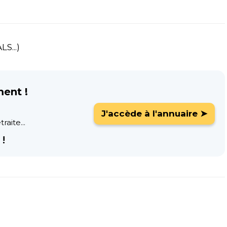
S...)
ment !
J'accède à l'annuaire ➤
raite...
!