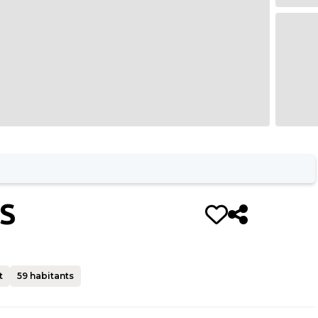
S
t
59
habitants