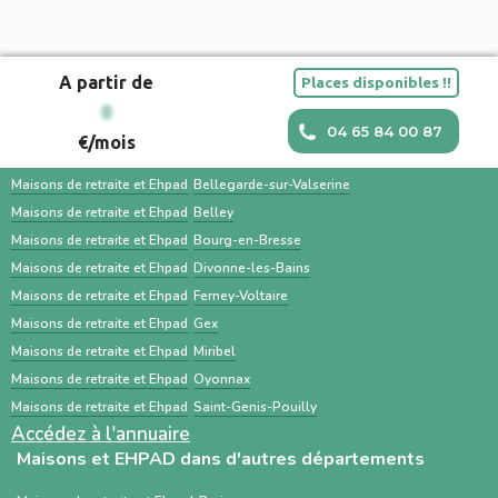
administratifs (dossier médical, carte vitale,
Sahanest est une plateforme privée conçue
établissements. ViaTrajectoire est surtout
justificatifs de revenus) et impliquer la famille
pour simplifier la recherche de solutions
utilisé par les hôpitaux et les médecins pour
facilitent une transition en douceur.
A partir de
Places disponibles !!
d’hébergement pour personnes âgées, avec
orienter un patient. Une recherche en
Maisons et EHPAD dans les villes à proximité
0
un accompagnement humain, des outils
parallèle avec des services comme Sahanest
04 65 84 00 87
€/mois
personnalisés et des services
permet souvent un gain de temps et un
Maisons de retraite et Ehpad
Ambérieu-en-Bugey
complémentaires. À l’inverse, ViaTrajectoire
meilleur accompagnement.
Maisons de retraite et Ehpad
Bellegarde-sur-Valserine
est un service public gratuit, destiné
Maisons de retraite et Ehpad
Belley
Maisons de retraite et Ehpad
Bourg-en-Bresse
principalement aux professionnels de santé,
Maisons de retraite et Ehpad
Divonne-les-Bains
centré sur les demandes d’admission en
Maisons de retraite et Ehpad
Ferney-Voltaire
établissements médico-sociaux via un dossier
Maisons de retraite et Ehpad
Gex
standardisé.
Maisons de retraite et Ehpad
Miribel
Maisons de retraite et Ehpad
Oyonnax
Maisons de retraite et Ehpad
Saint-Genis-Pouilly
Accédez à l'annuaire
Maisons et EHPAD dans d'autres départements