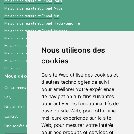
Maisons de retraite et Ehpad
Paris
Maisons de retraite et Ehpad
Aude
Maisons de retraite et Ehpad
Ain
Maisons de retraite et Ehpad
Haute-Garonne
Maisons de retraite et Ehpad
Aveyron
Maisons de retraite et Ehpad
Savoie
Maisons de retraite et Ehpad
Côte-d'Or
Nous utilisons des
Maisons de retraite et Ehpad
Polynésie française
cookies
Maisons de retraite et Ehpad
Essonne
Maisons de retraite et Ehpad
Puy-de-Dôme
Ce site Web utilise des cookies et
Nous découvrir
d'autres technologies de suivi
Qui sommes-nous ?
pour améliorer votre expérience
de navigation aux fins suivantes :
FAQ
pour activer les fonctionnalités de
Nos articles et ressources
base du site Web
,
pour offrir une
Contact
meilleure expérience sur le site
Web
,
pour mesurer votre intérêt
Une société soutenue par :
pour nos produits et services et