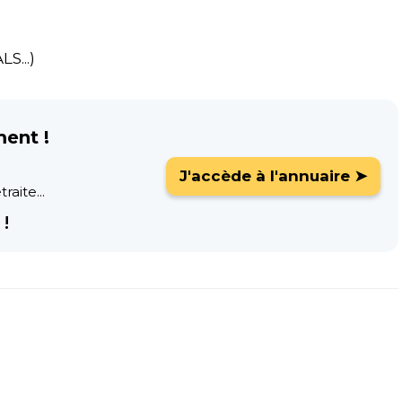
S...)
ment !
J'accède à l'annuaire ➤
raite...
!