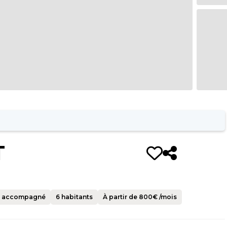
T
 accompagné
6
habitants
À partir de
800
€ /mois