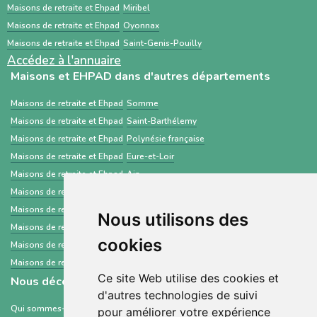
Maisons de retraite et Ehpad
Miribel
Maisons de retraite et Ehpad
Oyonnax
Maisons de retraite et Ehpad
Saint-Genis-Pouilly
Accédez à l'annuaire
Maisons et EHPAD dans d'autres départements
Maisons de retraite et Ehpad
Somme
Maisons de retraite et Ehpad
Saint-Barthélemy
Maisons de retraite et Ehpad
Polynésie française
Maisons de retraite et Ehpad
Eure-et-Loir
Maisons de retraite et Ehpad
Ain
Maisons de retraite et Ehpad
Mayenne
Maisons de retraite et Ehpad
Vienne
Nous utilisons des
Maisons de retraite et Ehpad
Sarthe
cookies
Maisons de retraite et Ehpad
Martinique
Maisons de retraite et Ehpad
Loir-et-Cher
Ce site Web utilise des cookies et
Nous découvrir
d'autres technologies de suivi
Qui sommes-nous ?
pour améliorer votre expérience