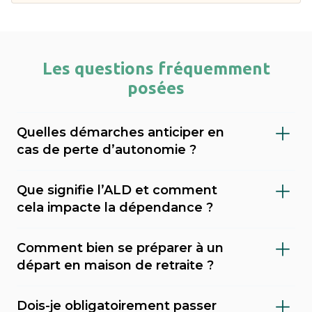
Les questions fréquemment
posées
Quelles démarches anticiper en
cas de perte d’autonomie ?
Il est important de faire évaluer le niveau de
Que signifie l’ALD et comment
dépendance (via le GIR), demander l’APA
cela impacte la dépendance ?
(allocation personnalisée d’autonomie) au
L’ALD (Affection de Longue Durée) est une
conseil départemental, et envisager une
Comment bien se préparer à un
reconnaissance médicale qui permet une
mesure de protection juridique (tutelle,
départ en maison de retraite ?
prise en charge à 100 % de certains soins par
curatelle). Sahanest peut vous accompagner
Préparer un départ en maison de retraite
l’Assurance Maladie. En cas de dépendance,
dans ces démarches et vous orienter vers les
Dois-je obligatoirement passer