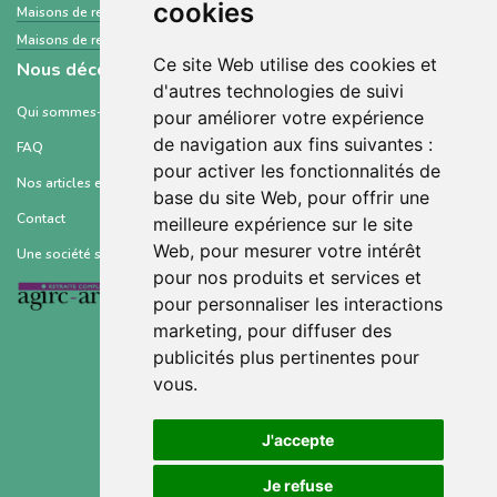
cookies
Maisons de retraite et Ehpad
Seine-Saint-Denis
Maisons de retraite et Ehpad
Seine-et-Marne
Ce site Web utilise des cookies et
Nous découvrir
d'autres technologies de suivi
Qui sommes-nous ?
pour améliorer votre expérience
de navigation aux fins suivantes :
FAQ
pour activer les fonctionnalités de
Nos articles et ressources
base du site Web
,
pour offrir une
Contact
meilleure expérience sur le site
Web
,
pour mesurer votre intérêt
Une société soutenue par :
pour nos produits et services et
pour personnaliser les interactions
marketing
,
pour diffuser des
publicités plus pertinentes pour
vous
.
Conditions générales d’utilisation
J'accepte
Mentions légales
Je refuse