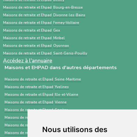
est un service public gratuit, destiné
Maisons de retraite et Ehpad
Bourg-en-Bresse
principalement aux professionnels de santé,
Maisons de retraite et Ehpad
Divonne-les-Bains
centré sur les demandes d’admission en
Maisons de retraite et Ehpad
Ferney-Voltaire
établissements médico-sociaux via un dossier
Maisons de retraite et Ehpad
Gex
standardisé.
Maisons de retraite et Ehpad
Miribel
Maisons de retraite et Ehpad
Oyonnax
Maisons de retraite et Ehpad
Saint-Genis-Pouilly
Accédez à l'annuaire
Maisons et EHPAD dans d'autres départements
Maisons de retraite et Ehpad
Seine-Maritime
Maisons de retraite et Ehpad
Yvelines
Maisons de retraite et Ehpad
Ille-et-Vilaine
Maisons de retraite et Ehpad
Vienne
Maisons de retraite et Ehpad
Corrèze
Maisons de retraite et Ehpad
Polynésie française
Maisons de retraite et Ehpad
Territoire de Belfort
Nous utilisons des
Maisons de retraite et Ehpad
Aube