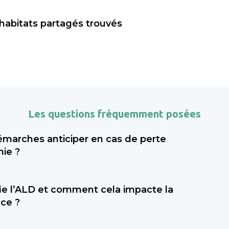
 habitats partagés trouvés
Les questions fréquemment posées
émarches anticiper en cas de perte
ie ?
rtant de faire évaluer le niveau de dépendance (via l
fie l’ALD et comment cela impacte la
’APA (allocation personnalisée d’autonomie) au con
ce ?
tal, et envisager une mesure de protection juridiqu
. Sahanest peut vous accompagner dans ces démarc
ection de Longue Durée) est une reconnaissance mé