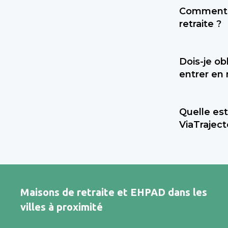
vous orient
Comment b
permet une
retraite ?
Maladie. E
comme Alzh
Préparer un
droits et p
Dois-je ob
recommandé
retraite.
entrer en 
psychologi
établissem
Non, ce n’e
carte vitale
Quelle est
plateforme
transition 
ViaTraject
établisseme
médecins p
Sahanest e
services c
de solutio
meilleur 
accompagne
Maisons de retraite et EHPAD dans les
complémenta
villes à proximité
destiné pr
demandes d