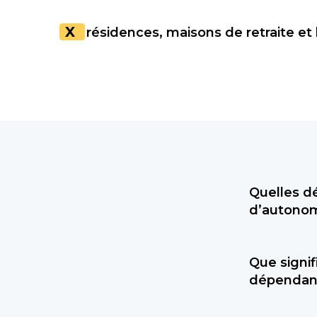
X
résidences, maisons de retraite et
Quelles d
d’autonom
Il est impo
Que signi
demander l
dépendan
départemen
curatelle)
L’ALD (Aff