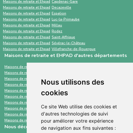
complémentaires. À l’inverse, ViaTrajectoire
meilleur accompagnement.
Maisons de retraite et Ehpad
Capdenac-Gare
Maisons de retraite et Ehpad
Decazeville
est un service public gratuit, destiné
Maisons de retraite et Ehpad
Espalion
principalement aux professionnels de santé,
Maisons de retraite et Ehpad
Luc-la-Primaube
Maisons de retraite et Ehpad
Millau
centré sur les demandes d’admission en
Maisons de retraite et Ehpad
Rodez
établissements médico-sociaux via un dossier
Maisons de retraite et Ehpad
Saint-Affrique
standardisé.
Maisons de retraite et Ehpad
Sévérac-le-Château
Maisons de retraite et Ehpad
Villefranche-de-Rouergue
Maisons de retraite et EHPAD d'autres départements
Maisons de retraite et Ehpad
Saint-Barthélemy
Maisons de retraite et Ehpad
Loiret
Maisons de retraite et Ehpad
Tarn
Nous utilisons des
Maisons de retraite et Ehpad
Maine-et-Loire
Maisons de retraite et Ehpad
Aude
cookies
Maisons de retraite et Ehpad
Loire-Atlantique
Maisons de retraite et Ehpad
Deux-Sèvres
Ce site Web utilise des cookies et
Maisons de retraite et Ehpad
Somme
d'autres technologies de suivi
Maisons de retraite et Ehpad
Mayotte
Maisons de retraite et Ehpad
Pyrénées-Atlantiques
pour améliorer votre expérience
Nous découvrir
de navigation aux fins suivantes :