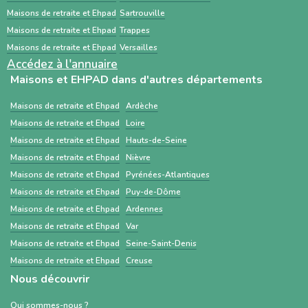
établissements médico-sociaux via un dossier
Maisons de retraite et Ehpad
Sartrouville
standardisé.
Maisons de retraite et Ehpad
Trappes
Maisons de retraite et Ehpad
Versailles
Accédez à l'annuaire
Maisons et EHPAD dans d'autres départements
Maisons de retraite et Ehpad
Ardèche
Maisons de retraite et Ehpad
Loire
Maisons de retraite et Ehpad
Hauts-de-Seine
Maisons de retraite et Ehpad
Nièvre
Maisons de retraite et Ehpad
Pyrénées-Atlantiques
Maisons de retraite et Ehpad
Puy-de-Dôme
Maisons de retraite et Ehpad
Ardennes
Maisons de retraite et Ehpad
Var
Maisons de retraite et Ehpad
Seine-Saint-Denis
Maisons de retraite et Ehpad
Creuse
Nous découvrir
Qui sommes-nous ?