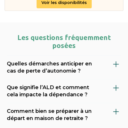
Voir les disponibilités
Les questions fréquemment
posées
Quelles démarches anticiper en
cas de perte d’autonomie ?
Il est important de faire évaluer le niveau de
Que signifie l’ALD et comment
dépendance (via le GIR), demander l’APA
cela impacte la dépendance ?
(allocation personnalisée d’autonomie) au
L’ALD (Affection de Longue Durée) est une
conseil départemental, et envisager une
Comment bien se préparer à un
reconnaissance médicale qui permet une
mesure de protection juridique (tutelle,
départ en maison de retraite ?
prise en charge à 100 % de certains soins par
curatelle). Sahanest peut vous accompagner