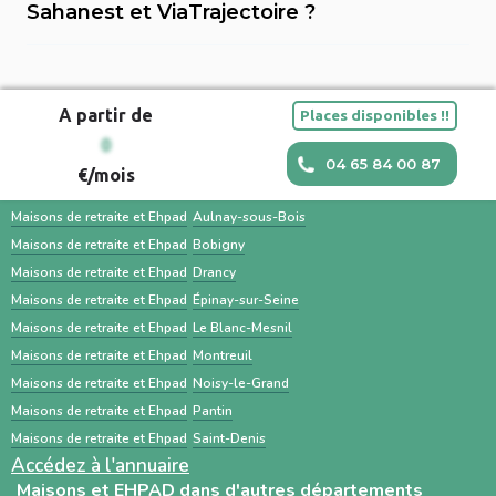
établissements, préparer les documents
retraite.
Sahanest et ViaTrajectoire ?
Sahanest ou contacter directement les
administratifs (dossier médical, carte vitale,
Sahanest est une plateforme privée conçue
établissements. ViaTrajectoire est surtout
justificatifs de revenus) et impliquer la famille
pour simplifier la recherche de solutions
utilisé par les hôpitaux et les médecins pour
facilitent une transition en douceur.
A partir de
Places disponibles !!
d’hébergement pour personnes âgées, avec
orienter un patient. Une recherche en
Maisons et EHPAD dans les villes à proximité
0
un accompagnement humain, des outils
parallèle avec des services comme Sahanest
04 65 84 00 87
€/mois
personnalisés et des services
permet souvent un gain de temps et un
Maisons de retraite et Ehpad
Aubervilliers
complémentaires. À l’inverse, ViaTrajectoire
meilleur accompagnement.
Maisons de retraite et Ehpad
Aulnay-sous-Bois
est un service public gratuit, destiné
Maisons de retraite et Ehpad
Bobigny
Maisons de retraite et Ehpad
Drancy
principalement aux professionnels de santé,
Maisons de retraite et Ehpad
Épinay-sur-Seine
centré sur les demandes d’admission en
Maisons de retraite et Ehpad
Le Blanc-Mesnil
établissements médico-sociaux via un dossier
Maisons de retraite et Ehpad
Montreuil
standardisé.
Maisons de retraite et Ehpad
Noisy-le-Grand
Maisons de retraite et Ehpad
Pantin
Maisons de retraite et Ehpad
Saint-Denis
Accédez à l'annuaire
Maisons et EHPAD dans d'autres départements