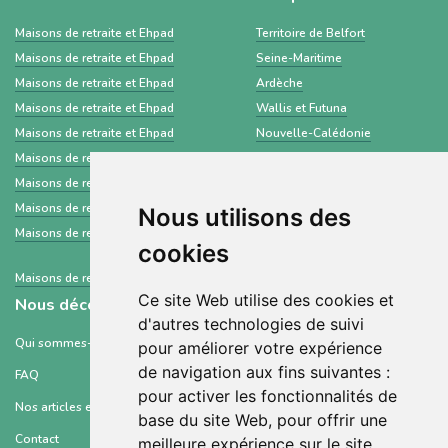
Maisons de retraite et Ehpad
Territoire de Belfort
Maisons de retraite et Ehpad
Seine-Maritime
Maisons de retraite et Ehpad
Ardèche
Maisons de retraite et Ehpad
Wallis et Futuna
Maisons de retraite et Ehpad
Nouvelle-Calédonie
Maisons de retraite et Ehpad
Côte-d'Or
Maisons de retraite et Ehpad
Corrèze
Maisons de retraite et Ehpad
Hauts-de-Seine
Nous utilisons des
Maisons de retraite et Ehpad
Terres australes et antarctiques
cookies
françaises
Maisons de retraite et Ehpad
Gironde
Ce site Web utilise des cookies et
Nous découvrir
d'autres technologies de suivi
Qui sommes-nous ?
pour améliorer votre expérience
de navigation aux fins suivantes :
FAQ
pour activer les fonctionnalités de
Nos articles et ressources
base du site Web
,
pour offrir une
Contact
meilleure expérience sur le site