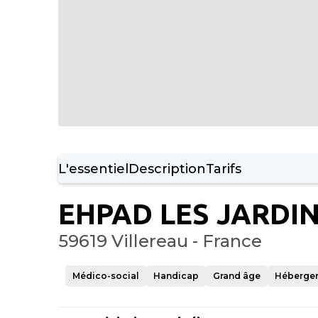
L'essentiel
Description
Tarifs
EHPAD LES JARDIN
59619 Villereau - France
Médico-social
Handicap
Grand âge
Héberge