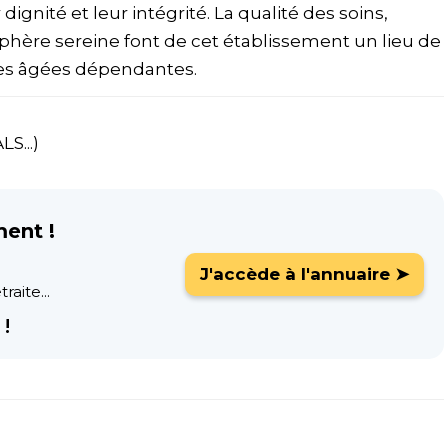
 dignité et leur intégrité. La qualité des soins,
sphère sereine font de cet établissement un lieu de
nnes âgées dépendantes.
S...)
ment !
J'accède à l'annuaire ➤
raite...
!