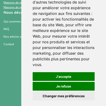
d'autres technologies de suivi
Maisons de retraite et Ehpad
Corse-du-Sud
Maisons de retraite et Ehpad
Deux-Sèvres
pour améliorer votre expérience
Nous découvrir
de navigation aux fins suivantes :
pour activer les fonctionnalités de
Qui sommes-nous ?
base du site Web
,
pour offrir une
FAQ
meilleure expérience sur le site
Web
,
pour mesurer votre intérêt
Nos articles et ressources
pour nos produits et services et
Contact
pour personnaliser les interactions
marketing
,
pour diffuser des
publicités plus pertinentes pour
vous
.
Conditions générales d’utilisation
J'accepte
Mentions légales
Je refuse
Politique de confidentialité
Changer mes préférences
Gestion des cookies
©2021 © Sahanest, Inc. All rights reserved.