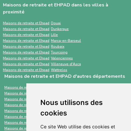
Maisons de retraite et EHPAD dans les villes à
un accompagnement humain, des outils
parallèle avec des services comme Sahanest
proximité
personnalisés et des services
permet souvent un gain de temps et un
complémentaires. À l’inverse, ViaTrajectoire
meilleur accompagnement.
Maisons de retraite et Ehpad
Douai
Maisons de retraite et Ehpad
Dunkerque
est un service public gratuit, destiné
Maisons de retraite et Ehpad
Lille
principalement aux professionnels de santé,
Maisons de retraite et Ehpad
Marcq-en-Baroeul
Maisons de retraite et Ehpad
Roubaix
centré sur les demandes d’admission en
Maisons de retraite et Ehpad
Tourcoing
établissements médico-sociaux via un dossier
Maisons de retraite et Ehpad
Valenciennes
standardisé.
Maisons de retraite et Ehpad
Villeneuve-d'Ascq
Maisons de retraite et Ehpad
Wattrelos
Maisons de retraite et EHPAD d'autres départements
Maisons de retraite et Ehpad
Loire-Atlantique
Maisons de retraite et Ehpad
Hauts-de-Seine
Maisons de retraite et Ehpad
Somme
Nous utilisons des
Maisons de retraite et Ehpad
Puy-de-Dôme
Maisons de retraite et Ehpad
Yonne
cookies
Maisons de retraite et Ehpad
Yvelines
Maisons de retraite et Ehpad
Pyrénées-Atlantiques
Ce site Web utilise des cookies et
Maisons de retraite et Ehpad
Aveyron