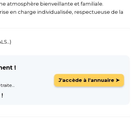
ne atmosphère bienveillante et familiale.
rise en charge individualisée, respectueuse de la
S...)
ment !
J'accède à l'annuaire ➤
raite...
!