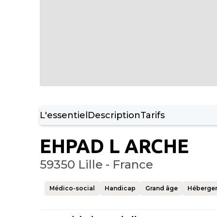
L'essentiel
Description
Tarifs
EHPAD L ARCHE
59350 Lille - France
Médico-social
Handicap
Grand âge
Héberge