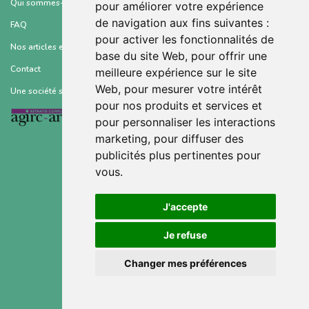
Qui sommes-nous ?
pour améliorer votre expérience
de navigation aux fins suivantes :
FAQ
pour activer les fonctionnalités de
Nos articles et ressources
base du site Web
,
pour offrir une
Contact
meilleure expérience sur le site
Web
,
pour mesurer votre intérêt
Une société soutenue par :
pour nos produits et services et
pour personnaliser les interactions
marketing
,
pour diffuser des
publicités plus pertinentes pour
vous
.
Conditions générales d’utilisation
J'accepte
Mentions légales
Je refuse
Politique de confidentialité
Changer mes préférences
Gestion des cookies
©2021 © Sahanest, Inc. All rights reserved.