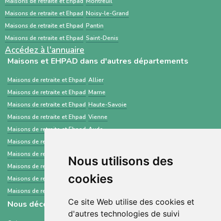
Maisons de retraite et Ehpad
Montreuil
standardisé.
Maisons de retraite et Ehpad
Noisy-le-Grand
Maisons de retraite et Ehpad
Pantin
Maisons de retraite et Ehpad
Saint-Denis
Accédez à l'annuaire
Maisons et EHPAD dans d'autres départements
Maisons de retraite et Ehpad
Allier
Maisons de retraite et Ehpad
Marne
Maisons de retraite et Ehpad
Haute-Savoie
Maisons de retraite et Ehpad
Vienne
Maisons de retraite et Ehpad
Aude
Maisons de retraite et Ehpad
Hauts-de-Seine
Maisons de retraite et Ehpad
Loire-Atlantique
Nous utilisons des
Maisons de retraite et Ehpad
Hérault
cookies
Maisons de retraite et Ehpad
Haute-Loire
Maisons de retraite et Ehpad
Côte-d'Or
Ce site Web utilise des cookies et
Nous découvrir
d'autres technologies de suivi