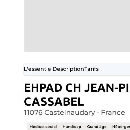
L'essentiel
Description
Tarifs
EHPAD CH JEAN-P
CASSABEL
11076 Castelnaudary - France
Médico-social
Handicap
Grand âge
Héberge