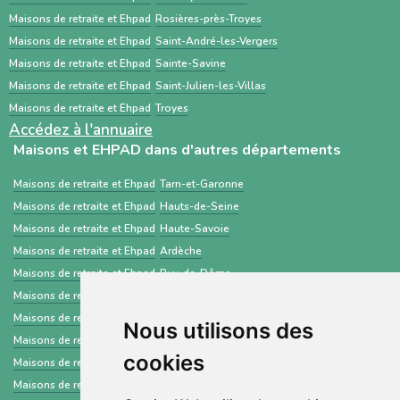
centré sur les demandes d’admission en
Maisons de retraite et Ehpad
Rosières-près-Troyes
établissements médico-sociaux via un dossier
Maisons de retraite et Ehpad
Saint-André-les-Vergers
standardisé.
Maisons de retraite et Ehpad
Sainte-Savine
Maisons de retraite et Ehpad
Saint-Julien-les-Villas
Maisons de retraite et Ehpad
Troyes
Accédez à l'annuaire
Maisons et EHPAD dans d'autres départements
Maisons de retraite et Ehpad
Tarn-et-Garonne
Maisons de retraite et Ehpad
Hauts-de-Seine
Maisons de retraite et Ehpad
Haute-Savoie
Maisons de retraite et Ehpad
Ardèche
Maisons de retraite et Ehpad
Puy-de-Dôme
Maisons de retraite et Ehpad
Indre
Maisons de retraite et Ehpad
Haute-Marne
Nous utilisons des
Maisons de retraite et Ehpad
Creuse
cookies
Maisons de retraite et Ehpad
Hérault
Maisons de retraite et Ehpad
Hautes-Alpes