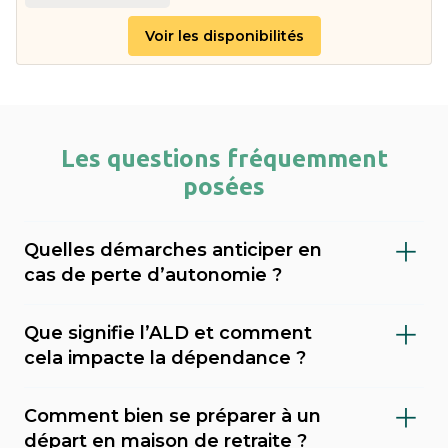
Voir les disponibilités
Les questions fréquemment
posées
Quelles démarches anticiper en
cas de perte d’autonomie ?
Il est important de faire évaluer le niveau de
Que signifie l’ALD et comment
dépendance (via le GIR), demander l’APA
cela impacte la dépendance ?
(allocation personnalisée d’autonomie) au
L’ALD (Affection de Longue Durée) est une
conseil départemental, et envisager une
Comment bien se préparer à un
reconnaissance médicale qui permet une
mesure de protection juridique (tutelle,
départ en maison de retraite ?