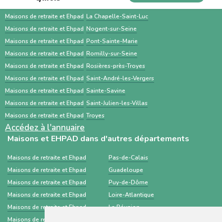
personnalisés et des services
permet souvent un gain de temps et un
Maisons de retraite et Ehpad
Bar-sur-Aube
complémentaires. À l’inverse, ViaTrajectoire
meilleur accompagnement.
Maisons de retraite et Ehpad
La Chapelle-Saint-Luc
est un service public gratuit, destiné
Maisons de retraite et Ehpad
Nogent-sur-Seine
Maisons de retraite et Ehpad
Pont-Sainte-Marie
principalement aux professionnels de santé,
Maisons de retraite et Ehpad
Romilly-sur-Seine
centré sur les demandes d’admission en
Maisons de retraite et Ehpad
Rosières-près-Troyes
établissements médico-sociaux via un dossier
Maisons de retraite et Ehpad
Saint-André-les-Vergers
standardisé.
Maisons de retraite et Ehpad
Sainte-Savine
Maisons de retraite et Ehpad
Saint-Julien-les-Villas
Maisons de retraite et Ehpad
Troyes
Accédez à l'annuaire
Maisons et EHPAD dans d'autres départements
Maisons de retraite et Ehpad
Pas-de-Calais
Maisons de retraite et Ehpad
Guadeloupe
Maisons de retraite et Ehpad
Puy-de-Dôme
Maisons de retraite et Ehpad
Loire-Atlantique
Maisons de retraite et Ehpad
La Réunion
Maisons de retraite et Ehpad
Haute-Loire