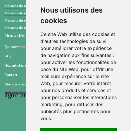
Maisons de retraite et Ehpad
Saint-Pierre-et-Miquelon
Nous utilisons des
Maisons de retraite et Ehpad
Hauts-de-Seine
cookies
Maisons de retraite et Ehpad
Alpes-de-Haute-Provence
Maisons de retraite et Ehpad
Cantal
Ce site Web utilise des cookies et
Nous découvrir
d'autres technologies de suivi
Qui sommes-nous ?
pour améliorer votre expérience
de navigation aux fins suivantes :
FAQ
pour activer les fonctionnalités de
Nos articles et ressources
base du site Web
,
pour offrir une
Contact
meilleure expérience sur le site
Web
,
pour mesurer votre intérêt
Une société soutenue par :
pour nos produits et services et
pour personnaliser les interactions
marketing
,
pour diffuser des
publicités plus pertinentes pour
vous
.
Conditions générales d’utilisation