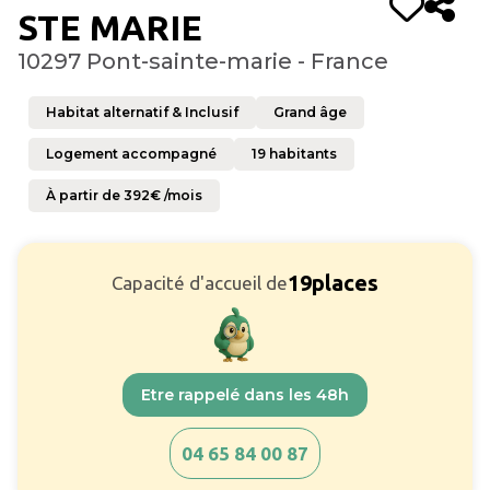
STE MARIE
10297 Pont-sainte-marie - France
Habitat alternatif & Inclusif
Grand âge
Logement accompagné
19
habitants
À partir de
392
€ /mois
19
places
Capacité d'accueil de
Etre rappelé dans les 48h
04 65 84 00 87