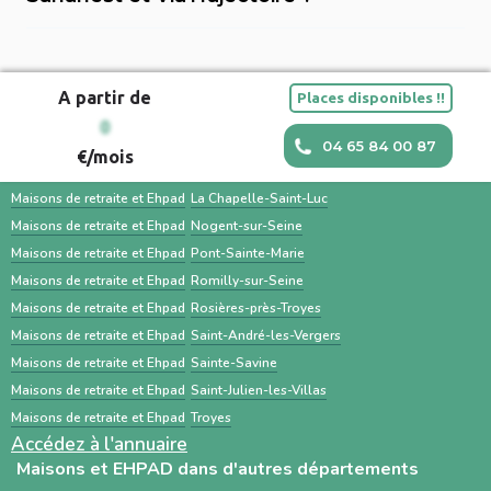
Sahanest ou contacter directement les
administratifs (dossier médical, carte vitale,
Sahanest est une plateforme privée conçue
établissements. ViaTrajectoire est surtout
justificatifs de revenus) et impliquer la famille
pour simplifier la recherche de solutions
utilisé par les hôpitaux et les médecins pour
facilitent une transition en douceur.
A partir de
Places disponibles !!
d’hébergement pour personnes âgées, avec
orienter un patient. Une recherche en
Maisons et EHPAD dans les villes à proximité
0
un accompagnement humain, des outils
parallèle avec des services comme Sahanest
04 65 84 00 87
€/mois
personnalisés et des services
permet souvent un gain de temps et un
Maisons de retraite et Ehpad
Bar-sur-Aube
complémentaires. À l’inverse, ViaTrajectoire
meilleur accompagnement.
Maisons de retraite et Ehpad
La Chapelle-Saint-Luc
est un service public gratuit, destiné
Maisons de retraite et Ehpad
Nogent-sur-Seine
Maisons de retraite et Ehpad
Pont-Sainte-Marie
principalement aux professionnels de santé,
Maisons de retraite et Ehpad
Romilly-sur-Seine
centré sur les demandes d’admission en
Maisons de retraite et Ehpad
Rosières-près-Troyes
établissements médico-sociaux via un dossier
Maisons de retraite et Ehpad
Saint-André-les-Vergers
standardisé.
Maisons de retraite et Ehpad
Sainte-Savine
Maisons de retraite et Ehpad
Saint-Julien-les-Villas
Maisons de retraite et Ehpad
Troyes
Accédez à l'annuaire
Maisons et EHPAD dans d'autres départements