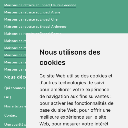
Maisons de retraite et Ehpad
Haute-Garonne
Maisons de retraite et Ehpad
Aisne
Maisons de retraite et Ehpad
Cher
Maisons de retraite et Ehpad
Ardennes
Maisons de retraite et Ehpad
Sarthe
Maisons de retraite et Ehpad
Côtes-d'Armor
Maisons de retraite et Ehpad
Deux-Sèvres
Nous utilisons des
Maisons de retraite et Ehpad
Marne
cookies
Maisons de retraite et Ehpad
Haute-Loire
Maisons de retraite et Ehpad
Val-d'Oise
Ce site Web utilise des cookies et
Nous découvrir
d'autres technologies de suivi
Qui sommes-nous ?
pour améliorer votre expérience
de navigation aux fins suivantes :
FAQ
pour activer les fonctionnalités de
Nos articles et ressources
base du site Web
,
pour offrir une
Contact
meilleure expérience sur le site
Web
,
pour mesurer votre intérêt
Une société soutenue par :