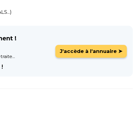
S...)
ment !
J'accède à l'annuaire ➤
raite...
!