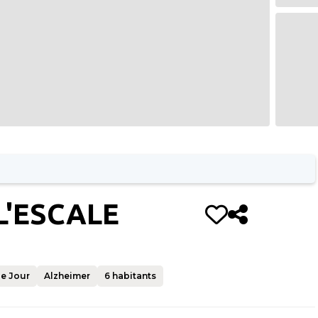
L'ESCALE
de Jour
Alzheimer
6
habitants