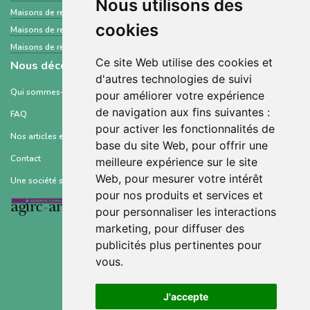
Nous utilisons des
Maisons de retraite et Ehpad
Nord
cookies
Maisons de retraite et Ehpad
Hautes-Alpes
Maisons de retraite et Ehpad
Doubs
Ce site Web utilise des cookies et
Nous découvrir
d'autres technologies de suivi
Qui sommes-nous ?
pour améliorer votre expérience
de navigation aux fins suivantes :
FAQ
pour activer les fonctionnalités de
Nos articles et ressources
base du site Web
,
pour offrir une
Contact
meilleure expérience sur le site
Web
,
pour mesurer votre intérêt
Une société soutenue par :
pour nos produits et services et
pour personnaliser les interactions
marketing
,
pour diffuser des
publicités plus pertinentes pour
vous
.
Conditions générales d’utilisation
J'accepte