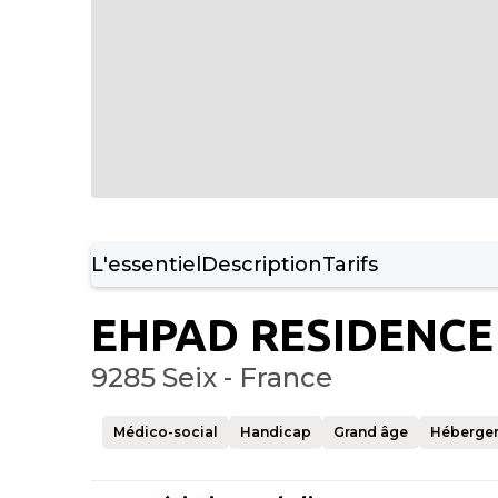
L'essentiel
Description
Tarifs
EHPAD RESIDENCE
9285 Seix - France
Médico-social
Handicap
Grand âge
Héberge