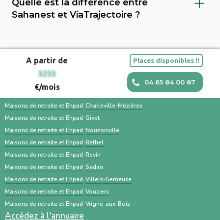
Quelle est la différence entre
utiliser d’autres plateformes comme
établissements, préparer les documents
retraite.
Sahanest et ViaTrajectoire ?
Sahanest ou contacter directement les
administratifs (dossier médical, carte vitale,
Sahanest est une plateforme privée conçue
établissements. ViaTrajectoire est surtout
justificatifs de revenus) et impliquer la famille
pour simplifier la recherche de solutions
utilisé par les hôpitaux et les médecins pour
facilitent une transition en douceur.
A partir de
Places disponibles !!
d’hébergement pour personnes âgées, avec
orienter un patient. Une recherche en
Maisons et EHPAD dans les villes à proximité
3255
un accompagnement humain, des outils
parallèle avec des services comme Sahanest
04 65 84 00 87
€/mois
personnalisés et des services
permet souvent un gain de temps et un
Maisons de retraite et Ehpad
Bogny-sur-Meuse
complémentaires. À l’inverse, ViaTrajectoire
meilleur accompagnement.
Maisons de retraite et Ehpad
Charleville-Mézières
est un service public gratuit, destiné
Maisons de retraite et Ehpad
Givet
Maisons de retraite et Ehpad
Nouzonville
principalement aux professionnels de santé,
Maisons de retraite et Ehpad
Rethel
centré sur les demandes d’admission en
Maisons de retraite et Ehpad
Revin
établissements médico-sociaux via un dossier
Maisons de retraite et Ehpad
Sedan
standardisé.
Maisons de retraite et Ehpad
Villers-Semeuse
Maisons de retraite et Ehpad
Vouziers
Maisons de retraite et Ehpad
Vrigne-aux-Bois
Accédez à l'annuaire