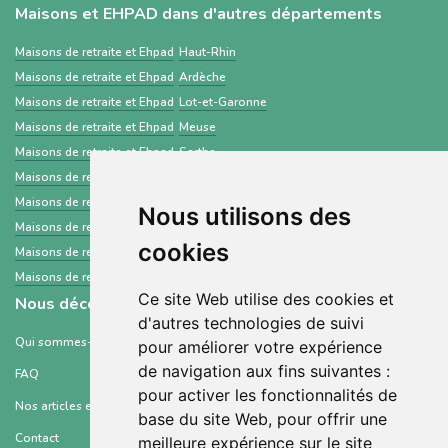
Maisons et EHPAD dans d'autres départements
Maisons de retraite et Ehpad
Haut-Rhin
Maisons de retraite et Ehpad
Ardèche
Maisons de retraite et Ehpad
Lot-et-Garonne
Maisons de retraite et Ehpad
Meuse
Maisons de retraite et Ehpad
Sarthe
Maisons de retraite et Ehpad
Cantal
Maisons de retraite et Ehpad
Mayenne
Nous utilisons des
Maisons de retraite et Ehpad
Guyane
cookies
Maisons de retraite et Ehpad
Nord
Maisons de retraite et Ehpad
Aveyron
Ce site Web utilise des cookies et
Nous découvrir
d'autres technologies de suivi
Qui sommes-nous ?
pour améliorer votre expérience
de navigation aux fins suivantes :
FAQ
pour activer les fonctionnalités de
Nos articles et ressources
base du site Web
,
pour offrir une
Contact
meilleure expérience sur le site