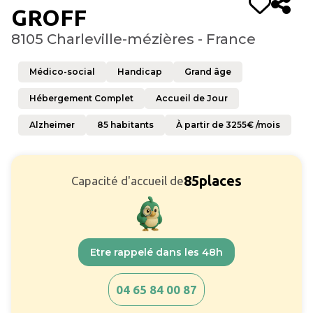
GROFF
8105 Charleville-mézières - France
Médico-social
Handicap
Grand âge
Hébergement Complet
Accueil de Jour
Alzheimer
85
habitants
À partir de
3255
€ /mois
85
places
Capacité d'accueil de
Etre rappelé dans les 48h
04 65 84 00 87