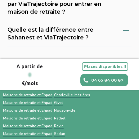
demande de l’anticipation. Il est
cela peut couvrir des pathologies comme
établissements adaptés à votre situation.
par ViaTrajectoire pour entrer en
recommandé d’évaluer les besoins
Alzheimer ou Parkinson. Avoir une ALD facilite
maison de retraite ?
médicaux, financiers et psychologiques de la
l'accès à certains droits et peut influencer les
Non, ce n’est pas une obligation. Vous pouvez
personne concernée. Visiter plusieurs
aides financières pour l’entrée en maison de
Quelle est la différence entre
utiliser d’autres plateformes comme
établissements, préparer les documents
retraite.
Sahanest et ViaTrajectoire ?
Sahanest ou contacter directement les
administratifs (dossier médical, carte vitale,
Sahanest est une plateforme privée conçue
établissements. ViaTrajectoire est surtout
justificatifs de revenus) et impliquer la famille
pour simplifier la recherche de solutions
utilisé par les hôpitaux et les médecins pour
facilitent une transition en douceur.
A partir de
Places disponibles !!
d’hébergement pour personnes âgées, avec
orienter un patient. Une recherche en
Maisons et EHPAD dans les villes à proximité
0
un accompagnement humain, des outils
parallèle avec des services comme Sahanest
04 65 84 00 87
€/mois
personnalisés et des services
permet souvent un gain de temps et un
Maisons de retraite et Ehpad
Bogny-sur-Meuse
complémentaires. À l’inverse, ViaTrajectoire
meilleur accompagnement.
Maisons de retraite et Ehpad
Charleville-Mézières
est un service public gratuit, destiné
Maisons de retraite et Ehpad
Givet
Maisons de retraite et Ehpad
Nouzonville
principalement aux professionnels de santé,
Maisons de retraite et Ehpad
Rethel
centré sur les demandes d’admission en
Maisons de retraite et Ehpad
Revin
établissements médico-sociaux via un dossier
Maisons de retraite et Ehpad
Sedan
standardisé.