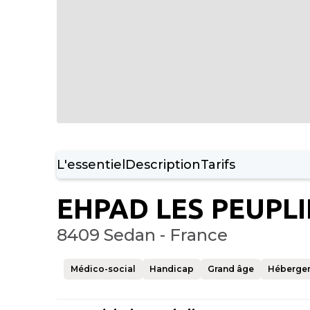
L'essentiel
Description
Tarifs
EHPAD LES PEUPLI
8409 Sedan - France
Médico-social
Handicap
Grand âge
Héberge