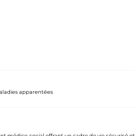
aladies apparentées
t médico-social offrant un cadre de vie sécurisé et