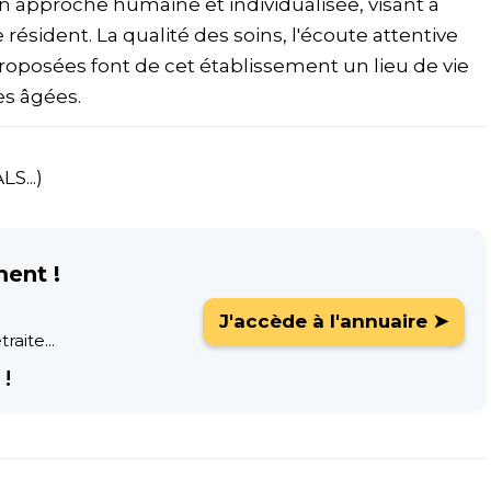
n approche humaine et individualisée, visant à
 résident. La qualité des soins, l'écoute attentive
 proposées font de cet établissement un lieu de vie
es âgées.
S...)
ment !
J'accède à l'annuaire ➤
raite...
!