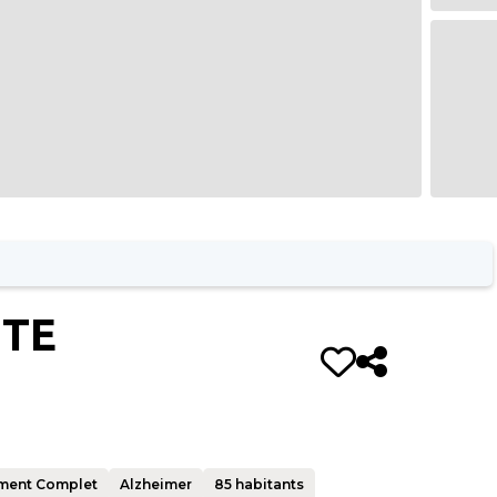
NTE
ment Complet
Alzheimer
85
habitants