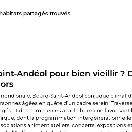
 habitats partagés trouvés
int‑Andéol pour bien vieillir ?
iors
éridionale, Bourg‑Saint‑Andéol conjugue climat dou
ersonnes âgées en quête d’un cadre serein. Travers
és et des commerces à taille humaine favorisant l’
l Cirque, dont la programmation intergénérationnell
sociations animent ateliers, concerts, expositions 