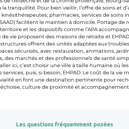
es de l’Ardèche et de la Drôme provençale, Bourg‑S
la tranquillité. Pour bien vieillir, l’offre de soins
 kinésithérapeutes, pharmacies, services de soins in
AD) facilitent le maintien à domicile. Portage de r
e territoire et les dispositifs comme l’APA accompa
de vie proposent des maisons de retraite et EHPAD
s structures offrent des unités adaptées aux troubl
paces sécurisés, avec restauration, animations, jard
des marchés et des professionnels de santé simplifie 
aller ici, c’est choisir une ville à taille humaine où 
services, puis, si besoin, EHPAD. Le coût de la vie me
nvivialité en font une destination pertinente pour re
échoise, culture de proximité et accompagnement p
Les questions fréquemment posées