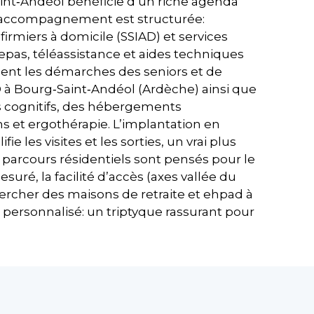
aint‑Andéol bénéficie d’un riche agenda
 et d’accompagnement est structurée:
firmiers à domicile (SSIAD) et services
epas, téléassistance et aides techniques
gnent les démarches des seniors et de
 à Bourg‑Saint‑Andéol (Ardèche) ainsi que
es cognitifs, des hébergements
ins et ergothérapie. L’implantation en
les visites et les sorties, un vrai plus
les parcours résidentiels sont pensés pour le
suré, la facilité d’accès (axes vallée du
chercher des maisons de retraite et ehpad à
ersonnalisé: un triptyque rassurant pour