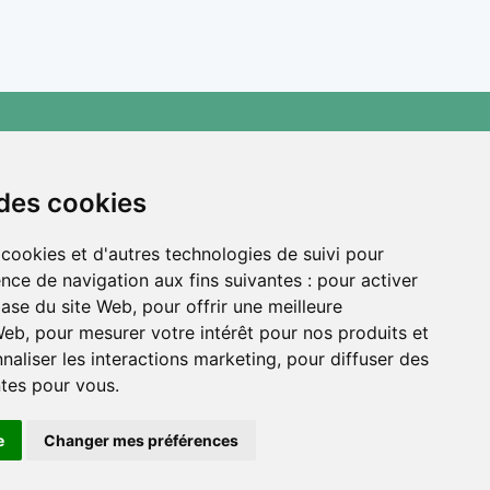
ux et les
e avec des
 recherche
et un
vices
Nous découvrir
ic gratuit,
r les
 des cookies
Qui sommes-nous ?
un dossier
FAQ
 cookies et d'autres technologies de suivi pour
Nos articles et ressources
nce de navigation aux fins suivantes :
pour activer
base du site Web
,
pour offrir une meilleure
Contact
 Web
,
pour mesurer votre intérêt pour nos produits et
naliser les interactions marketing
,
pour diffuser des
ntes pour vous
.
e
Changer mes préférences