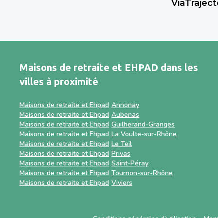
ViaTraject
établisseme
médecins p
Sahanest e
services c
de solutio
meilleur 
accompagne
Maisons de retraite et EHPAD dans les
complémenta
villes à proximité
destiné pr
demandes d
Maisons de retraite et Ehpad
Annonay
standardis
Maisons de retraite et Ehpad
Aubenas
Maisons de retraite et Ehpad
Guilherand-Granges
Maisons de retraite et Ehpad
La Voulte-sur-Rhône
Maisons de retraite et Ehpad
Le Teil
Maisons de retraite et Ehpad
Privas
Maisons de retraite et Ehpad
Saint-Péray
Maisons de retraite et Ehpad
Tournon-sur-Rhône
Maisons de retraite et Ehpad
Viviers