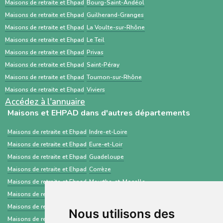
est un service public gratuit, destiné
Maisons de retraite et Ehpad
Bourg-Saint-Andéol
Maisons de retraite et Ehpad
Guilherand-Granges
principalement aux professionnels de santé,
Maisons de retraite et Ehpad
La Voulte-sur-Rhône
centré sur les demandes d’admission en
Maisons de retraite et Ehpad
Le Teil
établissements médico-sociaux via un dossier
Maisons de retraite et Ehpad
Privas
standardisé.
Maisons de retraite et Ehpad
Saint-Péray
Maisons de retraite et Ehpad
Tournon-sur-Rhône
Maisons de retraite et Ehpad
Viviers
Accédez à l'annuaire
Maisons et EHPAD dans d'autres départements
Maisons de retraite et Ehpad
Indre-et-Loire
Maisons de retraite et Ehpad
Eure-et-Loir
Maisons de retraite et Ehpad
Guadeloupe
Maisons de retraite et Ehpad
Corrèze
Maisons de retraite et Ehpad
Meurthe-et-Moselle
Maisons de retraite et Ehpad
Landes
Maisons de retraite et Ehpad
Ille-et-Vilaine
Nous utilisons des
Maisons de retraite et Ehpad
Savoie