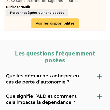
7232 Saint-étienne-de-lugdarès - France
Public accueilli
Personnes âgées ou handicapées
Voir les disponibilités
Les questions fréquemment
posées
Quelles démarches anticiper en
cas de perte d’autonomie ?
Il est important de faire évaluer le niveau de
Que signifie l’ALD et comment
dépendance (via le GIR), demander l’APA
cela impacte la dépendance ?
(allocation personnalisée d’autonomie) au