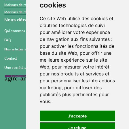
cookies
Maisons de retraite et Ehpad
Orne
Maisons de retraite et Ehpad
Saint-Barthélemy
Ce site Web utilise des cookies et
Nous découvrir
d'autres technologies de suivi
Qui sommes-nous ?
pour améliorer votre expérience
de navigation aux fins suivantes :
FAQ
pour activer les fonctionnalités de
Nos articles et ressources
base du site Web
,
pour offrir une
Contact
meilleure expérience sur le site
Web
,
pour mesurer votre intérêt
Une société soutenue par :
pour nos produits et services et
pour personnaliser les interactions
marketing
,
pour diffuser des
publicités plus pertinentes pour
vous
.
Conditions générales d’utilisation
J'accepte
Mentions légales
Je refuse