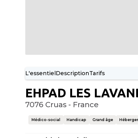
L'essentiel
Description
Tarifs
EHPAD LES LAVAN
7076 Cruas - France
Médico-social
Handicap
Grand âge
Héberge