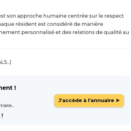
'est son approche humaine centrée sur le respect
Chaque résident est considéré de manière
gnement personnalisé et des relations de qualité au
S...)
ment !
J'accède à l'annuaire ➤
raite...
!