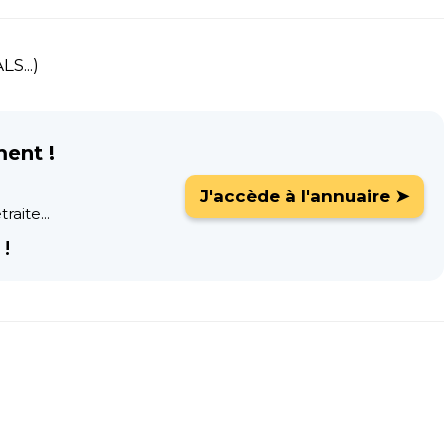
S...)
ment !
J'accède à l'annuaire ➤
raite...
!