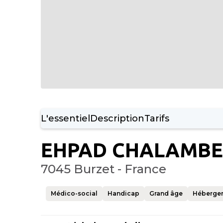
L'essentiel
Description
Tarifs
EHPAD CHALAMBE
7045 Burzet - France
Médico-social
Handicap
Grand âge
Héberge