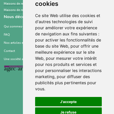
cookies
Maisons de retraite et Ehpad
Morbihan
Maisons de retraite et Ehpad
Yvelines
Ce site Web utilise des cookies et
Nous découvrir
d'autres technologies de suivi
Qui sommes-nous ?
pour améliorer votre expérience
de navigation aux fins suivantes :
FAQ
pour activer les fonctionnalités de
Nos articles et ressources
base du site Web
,
pour offrir une
Contact
meilleure expérience sur le site
Web
,
pour mesurer votre intérêt
Une société soutenue par :
pour nos produits et services et
pour personnaliser les interactions
marketing
,
pour diffuser des
publicités plus pertinentes pour
vous
.
Conditions générales d’utilisation
J'accepte
Mentions légales
Je refuse