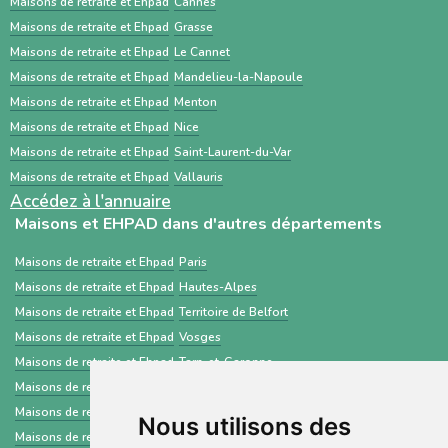
est un service public gratuit, destiné
Maisons de retraite et Ehpad
Cannes
Maisons de retraite et Ehpad
Grasse
principalement aux professionnels de santé,
Maisons de retraite et Ehpad
Le Cannet
centré sur les demandes d’admission en
Maisons de retraite et Ehpad
Mandelieu-la-Napoule
établissements médico-sociaux via un dossier
Maisons de retraite et Ehpad
Menton
standardisé.
Maisons de retraite et Ehpad
Nice
Maisons de retraite et Ehpad
Saint-Laurent-du-Var
Maisons de retraite et Ehpad
Vallauris
Accédez à l'annuaire
Maisons et EHPAD dans d'autres départements
Maisons de retraite et Ehpad
Paris
Maisons de retraite et Ehpad
Hautes-Alpes
Maisons de retraite et Ehpad
Territoire de Belfort
Maisons de retraite et Ehpad
Vosges
Maisons de retraite et Ehpad
Tarn-et-Garonne
Maisons de retraite et Ehpad
Finistère
Maisons de retraite et Ehpad
Ain
Nous utilisons des
Maisons de retraite et Ehpad
Essonne