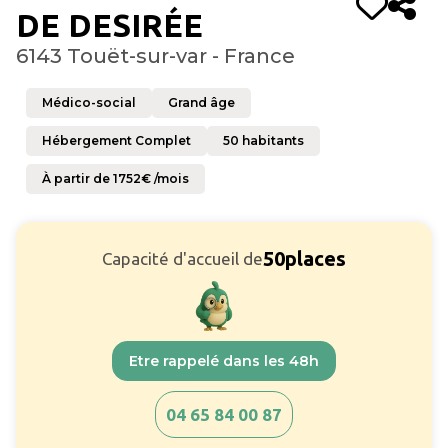
DE DESIRÉE
6143 Touët-sur-var - France
Médico-social
Grand âge
Hébergement Complet
50
habitants
À partir de
1752
€ /mois
50
places
Capacité d'accueil de
Etre rappelé dans les 48h
04 65 84 00 87