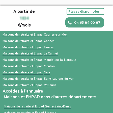
justificatifs de revenus) et impliquer la famille
pour simplifier la recherche de solutions
utilisé par les hôpitaux et les médecins pour
facilitent une transition en douceur.
A partir de
Places disponibles !!
d’hébergement pour personnes âgées, avec
orienter un patient. Une recherche en
Maisons et EHPAD dans les villes à proximité
1834
un accompagnement humain, des outils
parallèle avec des services comme Sahanest
04 65 84 00 87
€/mois
personnalisés et des services
permet souvent un gain de temps et un
Maisons de retraite et Ehpad
Antibes
complémentaires. À l’inverse, ViaTrajectoire
meilleur accompagnement.
Maisons de retraite et Ehpad
Cagnes-sur-Mer
est un service public gratuit, destiné
Maisons de retraite et Ehpad
Cannes
Maisons de retraite et Ehpad
Grasse
principalement aux professionnels de santé,
Maisons de retraite et Ehpad
Le Cannet
centré sur les demandes d’admission en
Maisons de retraite et Ehpad
Mandelieu-la-Napoule
établissements médico-sociaux via un dossier
Maisons de retraite et Ehpad
Menton
standardisé.
Maisons de retraite et Ehpad
Nice
Maisons de retraite et Ehpad
Saint-Laurent-du-Var
Maisons de retraite et Ehpad
Vallauris
Accédez à l'annuaire
Maisons et EHPAD dans d'autres départements
Maisons de retraite et Ehpad
Seine-Saint-Denis
Maisons de retraite et Ehpad
Manche