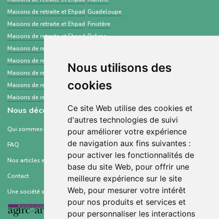
Maisons de retraite et Ehpad
Guadeloupe
Maisons de retraite et Ehpad
Finistère
Maisons de retraite et Ehpad
Drôme
Maisons de retraite et Ehpad
Corse-du-Sud
Maisons de retraite et Ehpad
Ain
Nous utilisons des
Maisons de retraite et Ehpad
Vaucluse
cookies
Maisons de retraite et Ehpad
Haute-Saône
Maisons de retraite et Ehpad
Meurthe-et-Moselle
Ce site Web utilise des cookies et
Nous découvrir
d'autres technologies de suivi
Qui sommes-nous ?
pour améliorer votre expérience
de navigation aux fins suivantes :
FAQ
pour activer les fonctionnalités de
Nos articles et ressources
base du site Web
,
pour offrir une
Contact
meilleure expérience sur le site
Web
,
pour mesurer votre intérêt
Une société soutenue par :
pour nos produits et services et
pour personnaliser les interactions