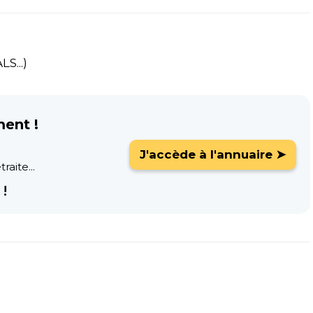
S...)
ment !
J'accède à l'annuaire ➤
raite...
!