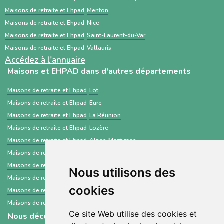
établissements médico-sociaux via un dossier
Maisons de retraite et Ehpad
Menton
standardisé.
Maisons de retraite et Ehpad
Nice
Maisons de retraite et Ehpad
Saint-Laurent-du-Var
Maisons de retraite et Ehpad
Vallauris
Accédez à l'annuaire
Maisons et EHPAD dans d'autres départements
Maisons de retraite et Ehpad
Lot
Maisons de retraite et Ehpad
Eure
Maisons de retraite et Ehpad
La Réunion
Maisons de retraite et Ehpad
Lozère
Maisons de retraite et Ehpad
Alpes-Maritimes
Maisons de retraite et Ehpad
Essonne
Maisons de retraite et Ehpad
Morbihan
Nous utilisons des
Maisons de retraite et Ehpad
Val-d'Oise
cookies
Maisons de retraite et Ehpad
Côte-d'Or
Maisons de retraite et Ehpad
Meurthe-et-Moselle
Ce site Web utilise des cookies et
Nous découvrir