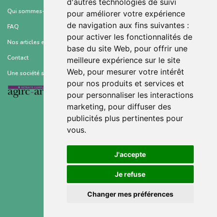
d'autres technologies de suivi
Qui sommes-nous ?
pour améliorer votre expérience
de navigation aux fins suivantes :
FAQ
pour activer les fonctionnalités de
Nos articles et ressources
base du site Web
,
pour offrir une
Contact
meilleure expérience sur le site
Web
,
pour mesurer votre intérêt
Une société soutenue par :
pour nos produits et services et
pour personnaliser les interactions
marketing
,
pour diffuser des
publicités plus pertinentes pour
vous
.
Conditions générales d’utilisation
J'accepte
Mentions légales
Je refuse
Politique de confidentialité
Changer mes préférences
Gestion des cookies
©2021 © Sahanest, Inc. All rights reserved.