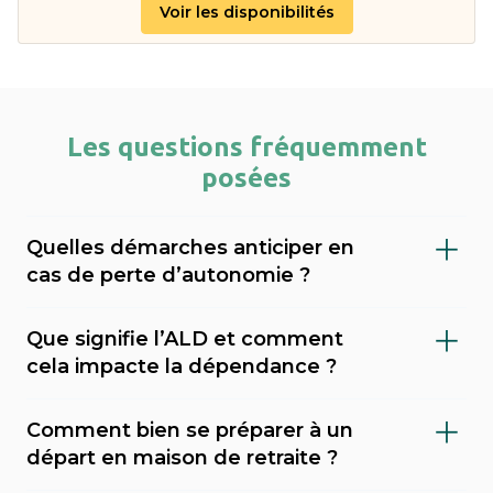
Voir les disponibilités
Les questions fréquemment
posées
Quelles démarches anticiper en
cas de perte d’autonomie ?
Il est important de faire évaluer le niveau de
Que signifie l’ALD et comment
dépendance (via le GIR), demander l’APA
cela impacte la dépendance ?
(allocation personnalisée d’autonomie) au
L’ALD (Affection de Longue Durée) est une
conseil départemental, et envisager une
Comment bien se préparer à un
reconnaissance médicale qui permet une
mesure de protection juridique (tutelle,
départ en maison de retraite ?
prise en charge à 100 % de certains soins par
curatelle). Sahanest peut vous accompagner