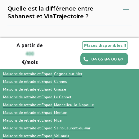
Non, ce n’est pas une obligation. Vous pouvez
personne concernée. Visiter plusieurs
aides financières pour l’entrée en maison de
Quelle est la différence entre
utiliser d’autres plateformes comme
établissements, préparer les documents
retraite.
Sahanest et ViaTrajectoire ?
Sahanest ou contacter directement les
administratifs (dossier médical, carte vitale,
Sahanest est une plateforme privée conçue
établissements. ViaTrajectoire est surtout
justificatifs de revenus) et impliquer la famille
pour simplifier la recherche de solutions
utilisé par les hôpitaux et les médecins pour
facilitent une transition en douceur.
A partir de
Places disponibles !!
d’hébergement pour personnes âgées, avec
orienter un patient. Une recherche en
Maisons et EHPAD dans les villes à proximité
400
un accompagnement humain, des outils
parallèle avec des services comme Sahanest
04 65 84 00 87
€/mois
personnalisés et des services
permet souvent un gain de temps et un
Maisons de retraite et Ehpad
Antibes
complémentaires. À l’inverse, ViaTrajectoire
meilleur accompagnement.
Maisons de retraite et Ehpad
Cagnes-sur-Mer
est un service public gratuit, destiné
Maisons de retraite et Ehpad
Cannes
Maisons de retraite et Ehpad
Grasse
principalement aux professionnels de santé,
Maisons de retraite et Ehpad
Le Cannet
centré sur les demandes d’admission en
Maisons de retraite et Ehpad
Mandelieu-la-Napoule
établissements médico-sociaux via un dossier
Maisons de retraite et Ehpad
Menton
standardisé.
Maisons de retraite et Ehpad
Nice
Maisons de retraite et Ehpad
Saint-Laurent-du-Var
Maisons de retraite et Ehpad
Vallauris