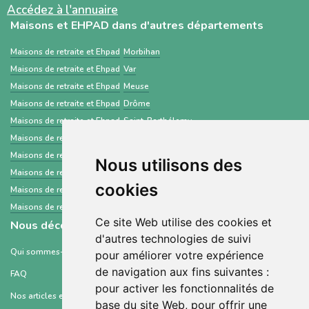
Accédez à l'annuaire
Maisons et EHPAD dans d'autres départements
Maisons de retraite et Ehpad
Morbihan
Maisons de retraite et Ehpad
Var
Maisons de retraite et Ehpad
Meuse
Maisons de retraite et Ehpad
Drôme
Maisons de retraite et Ehpad
Saint-Barthélemy
Maisons de retraite et Ehpad
Lot
Maisons de retraite et Ehpad
Aube
Nous utilisons des
Maisons de retraite et Ehpad
Alpes-Maritimes
cookies
Maisons de retraite et Ehpad
Seine-Maritime
Maisons de retraite et Ehpad
Guyane
Ce site Web utilise des cookies et
Nous découvrir
d'autres technologies de suivi
Qui sommes-nous ?
pour améliorer votre expérience
de navigation aux fins suivantes :
FAQ
pour activer les fonctionnalités de
Nos articles et ressources
base du site Web
,
pour offrir une