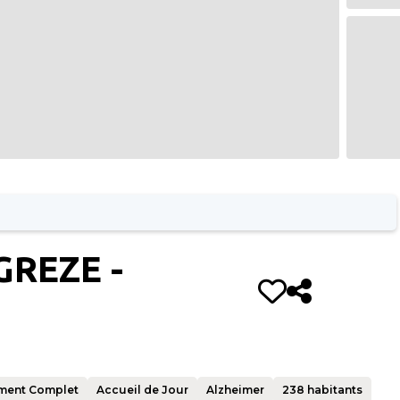
GREZE -
ment Complet
Accueil de Jour
Alzheimer
238
habitants