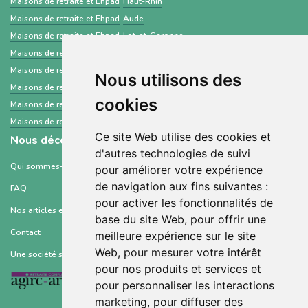
Maisons de retraite et Ehpad
Haut-Rhin
Maisons de retraite et Ehpad
Aude
Maisons de retraite et Ehpad
Lot-et-Garonne
Maisons de retraite et Ehpad
Vienne
Maisons de retraite et Ehpad
Gironde
Nous utilisons des
Maisons de retraite et Ehpad
Saint-Martin
cookies
Maisons de retraite et Ehpad
Deux-Sèvres
Maisons de retraite et Ehpad
Charente-Maritime
Ce site Web utilise des cookies et
Nous découvrir
d'autres technologies de suivi
Qui sommes-nous ?
pour améliorer votre expérience
de navigation aux fins suivantes :
FAQ
pour activer les fonctionnalités de
Nos articles et ressources
base du site Web
,
pour offrir une
Contact
meilleure expérience sur le site
Web
,
pour mesurer votre intérêt
Une société soutenue par :
pour nos produits et services et
pour personnaliser les interactions
marketing
,
pour diffuser des