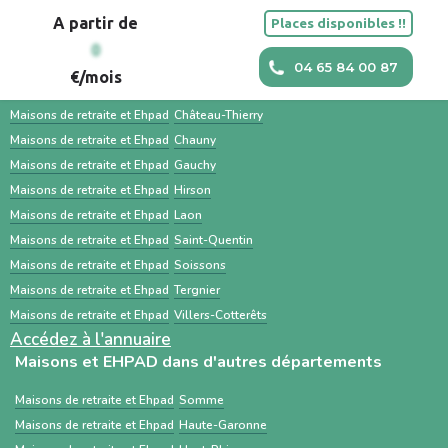
pour simplifier la recherche de solutions
utilisé par les hôpitaux et les médecins pour
facilitent une transition en douceur.
A partir de
Places disponibles !!
d’hébergement pour personnes âgées, avec
orienter un patient. Une recherche en
Maisons et EHPAD dans les villes à proximité
0
un accompagnement humain, des outils
parallèle avec des services comme Sahanest
04 65 84 00 87
€/mois
personnalisés et des services
permet souvent un gain de temps et un
Maisons de retraite et Ehpad
Bohain-en-Vermandois
complémentaires. À l’inverse, ViaTrajectoire
meilleur accompagnement.
Maisons de retraite et Ehpad
Château-Thierry
est un service public gratuit, destiné
Maisons de retraite et Ehpad
Chauny
Maisons de retraite et Ehpad
Gauchy
principalement aux professionnels de santé,
Maisons de retraite et Ehpad
Hirson
centré sur les demandes d’admission en
Maisons de retraite et Ehpad
Laon
établissements médico-sociaux via un dossier
Maisons de retraite et Ehpad
Saint-Quentin
standardisé.
Maisons de retraite et Ehpad
Soissons
Maisons de retraite et Ehpad
Tergnier
Maisons de retraite et Ehpad
Villers-Cotterêts
Accédez à l'annuaire
Maisons et EHPAD dans d'autres départements
Maisons de retraite et Ehpad
Somme
Maisons de retraite et Ehpad
Haute-Garonne