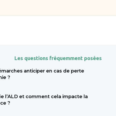
Les questions fréquemment posées
émarches anticiper en cas de perte
ie ?
rtant de faire évaluer le niveau de dépendance (via l
fie l’ALD et comment cela impacte la
’APA (allocation personnalisée d’autonomie) au con
ce ?
tal, et envisager une mesure de protection juridiqu
. Sahanest peut vous accompagner dans ces démarc