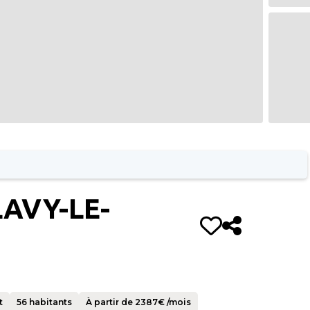
AVY-LE-
t
56
habitants
À partir de
2387
€ /mois