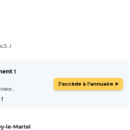
S...)
ment !
J'accède à l'annuaire ➤
raite...
!
vy-le-Martel