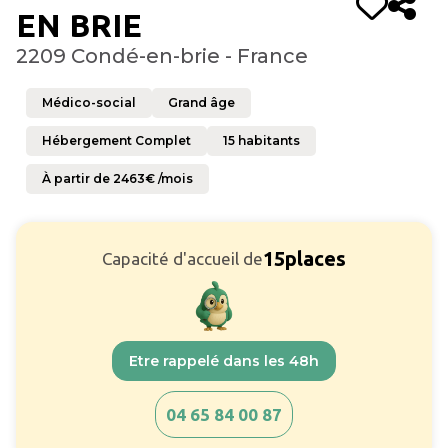
EN BRIE
2209 Condé-en-brie - France
Médico-social
Grand âge
Hébergement Complet
15
habitants
À partir de
2463
€ /mois
15
places
Capacité d'accueil de
Etre rappelé dans les 48h
04 65 84 00 87