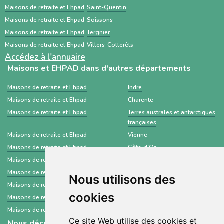
établissements médico-sociaux via un dossier
Maisons de retraite et Ehpad
Saint-Quentin
standardisé.
Maisons de retraite et Ehpad
Soissons
Maisons de retraite et Ehpad
Tergnier
Maisons de retraite et Ehpad
Villers-Cotterêts
Accédez à l'annuaire
Maisons et EHPAD dans d'autres départements
Maisons de retraite et Ehpad
Indre
Maisons de retraite et Ehpad
Charente
Maisons de retraite et Ehpad
Terres australes et antarctiques
françaises
Maisons de retraite et Ehpad
Vienne
Maisons de retraite et Ehpad
Côte-d'Or
Maisons de retraite et Ehpad
Morbihan
Maisons de retraite et Ehpad
Ardèche
Nous utilisons des
Maisons de retraite et Ehpad
Eure-et-Loir
cookies
Maisons de retraite et Ehpad
Territoire de Belfort
Maisons de retraite et Ehpad
Wallis et Futuna
Ce site Web utilise des cookies et
Nous découvrir