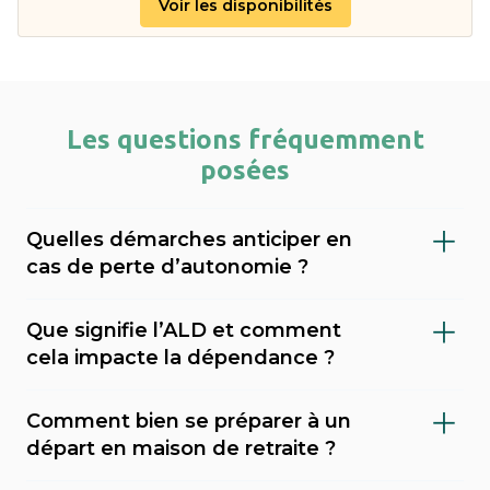
Voir les disponibilités
Les questions fréquemment
posées
Quelles démarches anticiper en
cas de perte d’autonomie ?
Il est important de faire évaluer le niveau de
Que signifie l’ALD et comment
dépendance (via le GIR), demander l’APA
cela impacte la dépendance ?
(allocation personnalisée d’autonomie) au
L’ALD (Affection de Longue Durée) est une
conseil départemental, et envisager une
Comment bien se préparer à un
reconnaissance médicale qui permet une
mesure de protection juridique (tutelle,
départ en maison de retraite ?
prise en charge à 100 % de certains soins par
curatelle). Sahanest peut vous accompagner