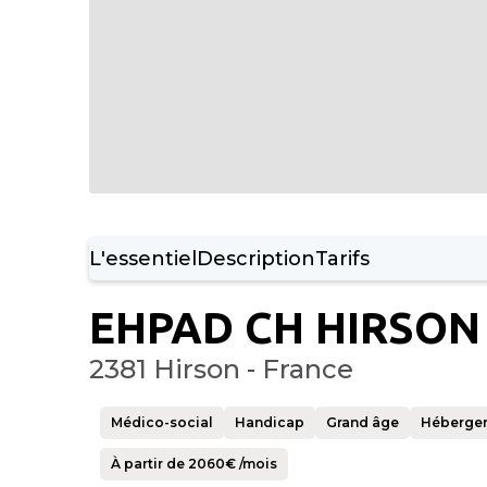
L'essentiel
Description
Tarifs
EHPAD CH HIRSON
2381 Hirson - France
Médico-social
Handicap
Grand âge
Héberge
À partir de
2060
€ /mois