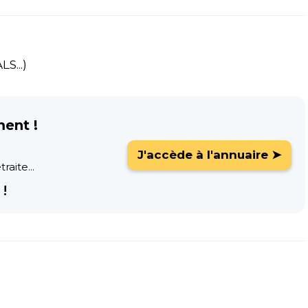
S...)
ment !
J'accède à l'annuaire ➤
raite...
!