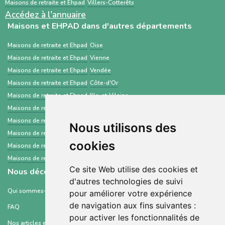
Maisons de retraite et Ehpad
Villers-Cotterêts
Accédez à l'annuaire
Maisons et EHPAD dans d'autres départements
Maisons de retraite et Ehpad
Oise
Maisons de retraite et Ehpad
Vienne
Maisons de retraite et Ehpad
Vendée
Maisons de retraite et Ehpad
Côte-d'Or
Maisons de retraite et Ehpad
Ille-et-Vilaine
Maisons de retraite et Ehpad
Jura
Maisons de retraite et Ehpad
Meurthe-et-Moselle
Nous utilisons des
Maisons de retraite et Ehpad
Haute-Savoie
cookies
Maisons de retraite et Ehpad
Cher
Maisons de retraite et Ehpad
Yonne
Ce site Web utilise des cookies et
Nous découvrir
d'autres technologies de suivi
Qui sommes-nous ?
pour améliorer votre expérience
de navigation aux fins suivantes :
FAQ
pour activer les fonctionnalités de
Nos articles et ressources