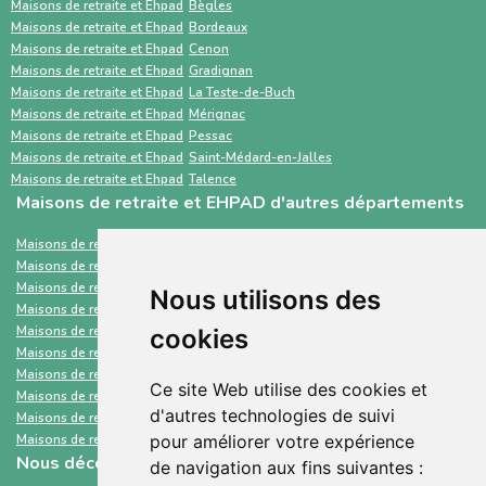
complémentaires. À l’inverse, ViaTrajectoire
meilleur accompagnement.
Maisons de retraite et Ehpad
Bègles
Maisons de retraite et Ehpad
Bordeaux
est un service public gratuit, destiné
Maisons de retraite et Ehpad
Cenon
principalement aux professionnels de santé,
Maisons de retraite et Ehpad
Gradignan
Maisons de retraite et Ehpad
La Teste-de-Buch
centré sur les demandes d’admission en
Maisons de retraite et Ehpad
Mérignac
établissements médico-sociaux via un dossier
Maisons de retraite et Ehpad
Pessac
standardisé.
Maisons de retraite et Ehpad
Saint-Médard-en-Jalles
Maisons de retraite et Ehpad
Talence
Maisons de retraite et EHPAD d'autres départements
Maisons de retraite et Ehpad
Ille-et-Vilaine
Maisons de retraite et Ehpad
Hérault
Maisons de retraite et Ehpad
Ain
Nous utilisons des
Maisons de retraite et Ehpad
Terres australes et antarctiques françaises
Maisons de retraite et Ehpad
Calvados
cookies
Maisons de retraite et Ehpad
Orne
Maisons de retraite et Ehpad
Indre-et-Loire
Ce site Web utilise des cookies et
Maisons de retraite et Ehpad
Nièvre
d'autres technologies de suivi
Maisons de retraite et Ehpad
Charente-Maritime
Maisons de retraite et Ehpad
Cantal
pour améliorer votre expérience
Nous découvrir
de navigation aux fins suivantes :