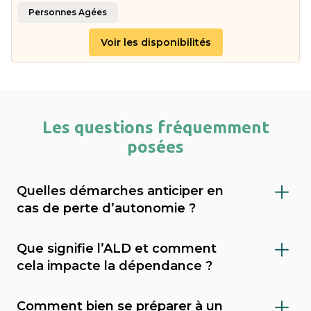
Personnes Agées
Voir les disponibilités
Les questions fréquemment
posées
Quelles démarches anticiper en
cas de perte d’autonomie ?
Il est important de faire évaluer le niveau de
Que signifie l’ALD et comment
dépendance (via le GIR), demander l’APA
cela impacte la dépendance ?
(allocation personnalisée d’autonomie) au
L’ALD (Affection de Longue Durée) est une
conseil départemental, et envisager une
Comment bien se préparer à un