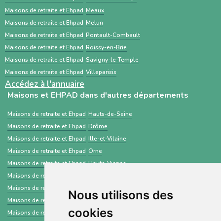
principalement aux professionnels de santé,
Maisons de retraite et Ehpad
Meaux
centré sur les demandes d’admission en
Maisons de retraite et Ehpad
Melun
établissements médico-sociaux via un dossier
Maisons de retraite et Ehpad
Pontault-Combault
standardisé.
Maisons de retraite et Ehpad
Roissy-en-Brie
Maisons de retraite et Ehpad
Savigny-le-Temple
Maisons de retraite et Ehpad
Villeparisis
Accédez à l'annuaire
Maisons et EHPAD dans d'autres départements
Maisons de retraite et Ehpad
Hauts-de-Seine
Maisons de retraite et Ehpad
Drôme
Maisons de retraite et Ehpad
Ille-et-Vilaine
Maisons de retraite et Ehpad
Orne
Maisons de retraite et Ehpad
Haute-Vienne
Maisons de retraite et Ehpad
Essonne
Maisons de retraite et Ehpad
Meuse
Nous utilisons des
Maisons de retraite et Ehpad
Puy-de-Dôme
cookies
Maisons de retraite et Ehpad
Manche