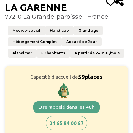
LA GARENNE
77210 La Grande-paroisse - France
Médico-social
Handicap
Grand âge
Hébergement Complet
Accueil de Jour
Alzheimer
59
habitants
À partir de
2409
€ /mois
59
places
Capacité d'accueil de
Etre rappelé dans les 48h
04 65 84 00 87