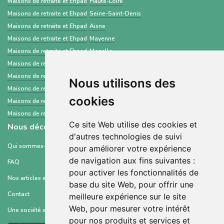
Maisons de retraite et Ehpad
Haute-Loire
Maisons de retraite et Ehpad
Seine-Saint-Denis
Maisons de retraite et Ehpad
Aisne
Maisons de retraite et Ehpad
Mayenne
Maisons de retraite et Ehpad
Moselle
Maisons de retraite et Ehpad
Haute-Savoie
Maisons de retraite et Ehpad
Bouches-du-Rhône
Nous utilisons des
Maisons de retraite et Ehpad
Ariège
cookies
Maisons de retraite et Ehpad
Ille-et-Vilaine
Maisons de retraite et Ehpad
Territoire de Belfort
Ce site Web utilise des cookies et
Nous découvrir
d'autres technologies de suivi
Qui sommes-nous ?
pour améliorer votre expérience
de navigation aux fins suivantes :
FAQ
pour activer les fonctionnalités de
Nos articles et ressources
base du site Web
,
pour offrir une
Contact
meilleure expérience sur le site
Web
,
pour mesurer votre intérêt
Une société soutenue par :
pour nos produits et services et