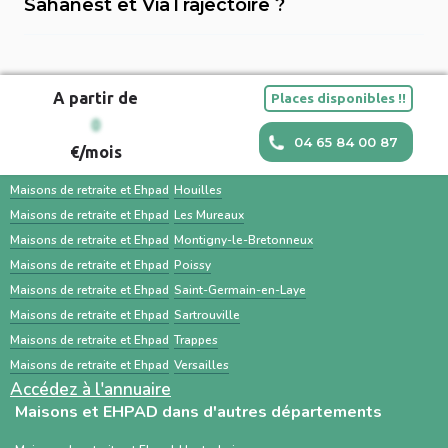
Sahanest et ViaTrajectoire ?
Sahanest ou contacter directement les
administratifs (dossier médical, carte vitale,
Sahanest est une plateforme privée conçue
établissements. ViaTrajectoire est surtout
justificatifs de revenus) et impliquer la famille
pour simplifier la recherche de solutions
utilisé par les hôpitaux et les médecins pour
facilitent une transition en douceur.
A partir de
Places disponibles !!
d’hébergement pour personnes âgées, avec
orienter un patient. Une recherche en
Maisons et EHPAD dans les villes à proximité
0
un accompagnement humain, des outils
parallèle avec des services comme Sahanest
04 65 84 00 87
€/mois
personnalisés et des services
permet souvent un gain de temps et un
Maisons de retraite et Ehpad
Conflans-Sainte-Honorine
complémentaires. À l’inverse, ViaTrajectoire
meilleur accompagnement.
Maisons de retraite et Ehpad
Houilles
est un service public gratuit, destiné
Maisons de retraite et Ehpad
Les Mureaux
Maisons de retraite et Ehpad
Montigny-le-Bretonneux
principalement aux professionnels de santé,
Maisons de retraite et Ehpad
Poissy
centré sur les demandes d’admission en
Maisons de retraite et Ehpad
Saint-Germain-en-Laye
établissements médico-sociaux via un dossier
Maisons de retraite et Ehpad
Sartrouville
standardisé.
Maisons de retraite et Ehpad
Trappes
Maisons de retraite et Ehpad
Versailles
Accédez à l'annuaire
Maisons et EHPAD dans d'autres départements