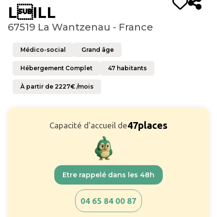
LILL
67519 La Wantzenau - France
Médico-social
Grand âge
Hébergement Complet
47
habitants
À partir de
2227
€ /mois
47
places
Capacité d'accueil de
Etre rappelé dans les 48h
04 65 84 00 87