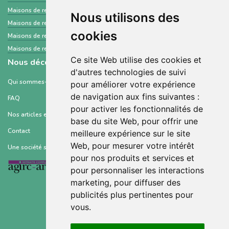
Maisons de retraite et Ehpad
Guadeloupe
Nous utilisons des
Maisons de retraite et Ehpad
Seine-Saint-Denis
cookies
Maisons de retraite et Ehpad
Val-de-Marne
Maisons de retraite et Ehpad
Nièvre
Ce site Web utilise des cookies et
Nous découvrir
d'autres technologies de suivi
Qui sommes-nous ?
pour améliorer votre expérience
de navigation aux fins suivantes :
FAQ
pour activer les fonctionnalités de
Nos articles et ressources
base du site Web
,
pour offrir une
Contact
meilleure expérience sur le site
Web
,
pour mesurer votre intérêt
Une société soutenue par :
pour nos produits et services et
pour personnaliser les interactions
marketing
,
pour diffuser des
publicités plus pertinentes pour
vous
.
Conditions générales d’utilisation