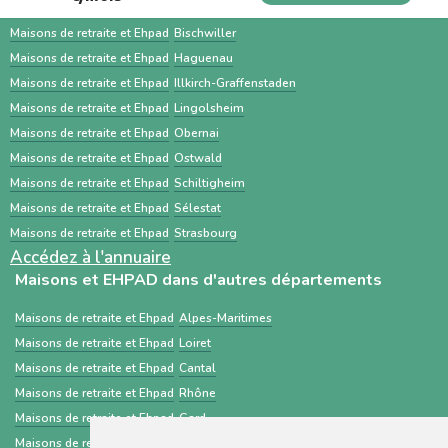
personnalisés et des services
permet souvent un gain de temps et un
Maisons de retraite et Ehpad
Bischheim
complémentaires. À l’inverse, ViaTrajectoire
meilleur accompagnement.
Maisons de retraite et Ehpad
Bischwiller
est un service public gratuit, destiné
Maisons de retraite et Ehpad
Haguenau
Maisons de retraite et Ehpad
Illkirch-Graffenstaden
principalement aux professionnels de santé,
Maisons de retraite et Ehpad
Lingolsheim
centré sur les demandes d’admission en
Maisons de retraite et Ehpad
Obernai
établissements médico-sociaux via un dossier
Maisons de retraite et Ehpad
Ostwald
standardisé.
Maisons de retraite et Ehpad
Schiltigheim
Maisons de retraite et Ehpad
Sélestat
Maisons de retraite et Ehpad
Strasbourg
Accédez à l'annuaire
Maisons et EHPAD dans d'autres départements
Maisons de retraite et Ehpad
Alpes-Maritimes
Maisons de retraite et Ehpad
Loiret
Maisons de retraite et Ehpad
Cantal
Maisons de retraite et Ehpad
Rhône
Maisons de retraite et Ehpad
Gard
Maisons de retraite et Ehpad
Haute-Corse